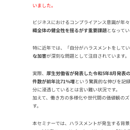
いました。
ビジネスにおけるコンプライアンス意識が年々
織全体の健全性を揺るがす重要課題
となってい
特に近年では、「自分がハラスメントをしてい
な加害
が深刻な問題として注目されています。
実際、
厚生労働省が発表した令和5年8月発表
件数が前年比71％増
という驚異的な伸びを記
分に浸透しているとは言い難い状況です。
加えて、働き方の多様化や世代間の価値観のズ
す。
本セミナーでは、ハラスメントが発生する背景