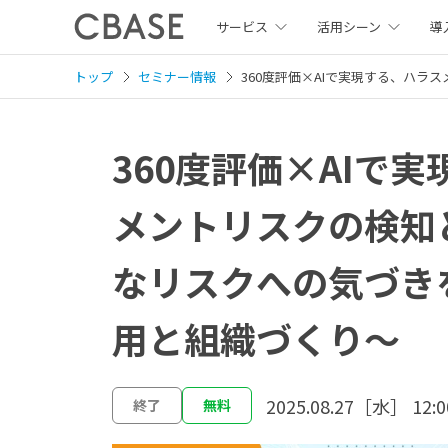
サービス
活用シーン
導
トップ
セミナー情報
360度評価×AIで実現する、ハ
360度評価×AIで
メントリスクの検知
なリスクへの気づき
用と組織づくり～
2025.08.27［水］ 12:0
終了
無料