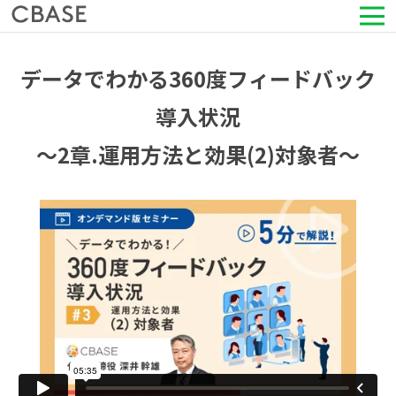
サービス
データでわかる360度フィードバック
活用シーン
導入状況
〜2章.運用方法と効果(2)対象者〜
導入事例
セミナー情報
HRコラム
お知らせ
会社情報