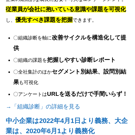
従業員が会社に抱いている意識や課題を可視化
優先すべき課題を把握
し、
できます。
改善サイクルを構造化して提
〇組織診断を軸に
供
把握しやすい診断レポート
〇組織の課題を
セグメント別結果、設問別結
〇全社集計のほか
果
も可視化
URLを送るだけで手間いらず！
〇アンケートは
→「組織診断」の詳細を見る
中小企業は2022年4月1日より義務、大企
業は、2020年6月1より義務化