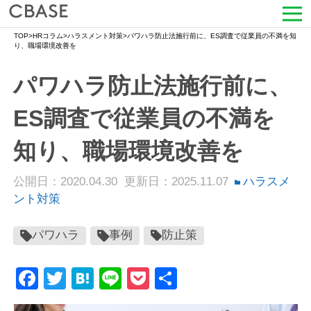
TOP
>
HRコラム
>
ハラスメント対策
>
パワハラ防止法施行前に、ES調査で従業員の不満を知
サービス
り、職場環境改善を
パワハラ防止法施行前に、
活用シーン
ES調査で従業員の不満を
導入事例
知り、職場環境改善を
セミナー情報
公開日：2020.04.30
更新日：2025.11.07
ハラスメ
HRコラム
ント対策
お知らせ
パワハラ
事例
防止策
会社情報
Facebook
Twitter
Hatena
Line
Pocket
共
有
よくある質問