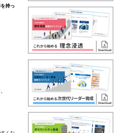
準を持っ
す。
やすくな