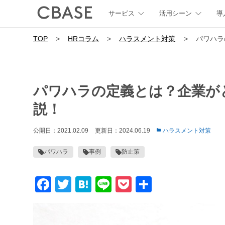
サービス
活用シーン
導
TOP
>
HRコラム
>
ハラスメント対策
>
パワハラ
パワハラの定義とは？企業が
説！
公開日：2021.02.09
更新日：2024.06.19
ハラスメント対策
パワハラ
事例
防止策
Facebook
Twitter
Hatena
Line
Pocket
共
有