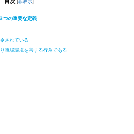
目次
[
非表示
]
３つの重要な定義
令されている
り職場環境を害する行為である