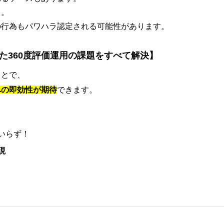
う。
の行為もパワハラ認定される可能性があります。
ていた360度評価運用の課題をすべて解決】
ことで、
への即効性が期待
できます。
いらず！
現