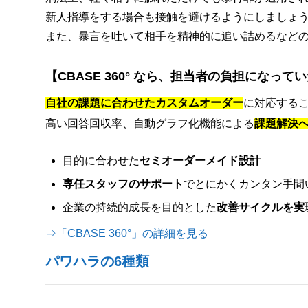
新人指導をする場合も接触を避けるようにしましょ
また、暴言を吐いて相手を精神的に追い詰めるなど
【CBASE 360° なら、担当者の負担になっ
自社の課題に合わせたカスタムオーダー
に対応する
高い回答回収率、自動グラフ化機能による
課題解決
目的に合わせた
セミオーダーメイド設計
専任スタッフのサポート
でとにかくカンタン手間
企業の持続的成長を目的とした
改善サイクルを実
⇒「CBASE 360°」の詳細を見る
パワハラの6種類