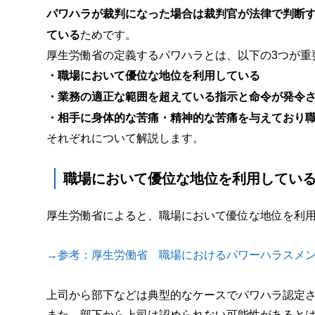
パワハラが裁判になった場合は裁判官が法律で判断
ている
ためです。
厚生労働省の定義するパワハラとは、以下の3つが重
・職場において優位な地位を利用している
・業務の適正な範囲を超えている指示と命令が発令
・相手に身体的な苦痛・精神的な苦痛を与えており
それぞれについて解説します。
職場において優位な地位を利用してい
厚生労働省によると、職場において優位な地位を利
→参考：厚生労働省 職場におけるパワーハラスメ
上司から部下などは典型的なケースでパワハラ認定
また、部下から上司は認められない可能性があると