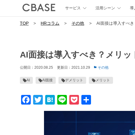
サービス
活用シーン
導
TOP
>
HRコラム
>
その他
>
AI面接は導入すべ
AI面接は導入すべき？メリ
公開日：2020.08.25
更新日：2021.10.29
その他
AI
AI面接
デメリット
メリット
Facebook
Twitter
Hatena
Line
Pocket
共
有