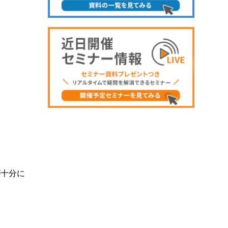
。
が十分に