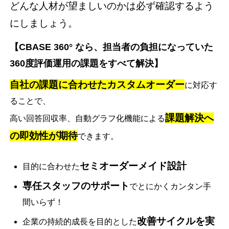
どんな人材が望ましいのかは必ず確認するよう
にしましょう。
【CBASE 360° なら、担当者の負担になっていた
360度評価運用の課題をすべて解決】
自社の課題に合わせたカスタムオーダー
に対応す
ることで、
課題解決へ
高い回答回収率、自動グラフ化機能による
の即効性が期待
できます。
セミオーダーメイド設計
目的に合わせた
専任スタッフのサポート
でとにかくカンタン手
間いらず！
改善サイクルを実
企業の持続的成長を目的とした