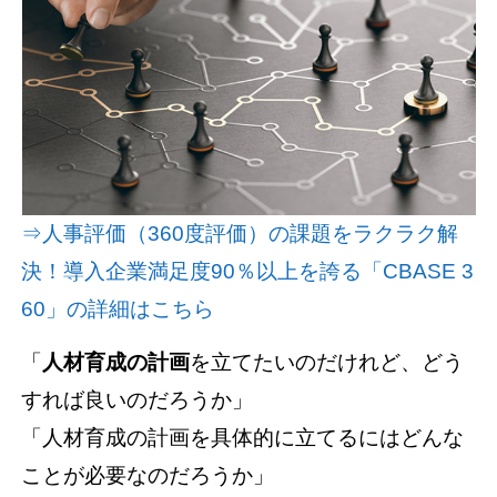
資料請求(無料)
お見積もり依頼
⇒人事評価（360度評価）の課題をラクラク解
決！導入企業満足度90％以上を誇る「CBASE 3
60」の詳細はこちら
「
人材育成の計画
を立てたいのだけれど、どう
すれば良いのだろうか」
「人材育成の計画を具体的に立てるにはどんな
ことが必要なのだろうか」