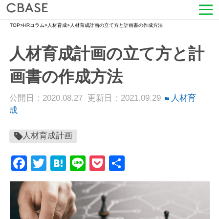
TOP
>
HRコラム
>
人材育成
>
人材育成計画の立て方と計画書の作成方法
サービス
人材育成計画の立て方と計
活用シーン
画書の作成方法
導入事例
公開日：2020.08.27
更新日：2021.09.29
人材育
セミナー情報
成
HRコラム
人材育成計画
Facebook
Twitter
Hatena
Line
Pocket
共
お知らせ
有
会社情報
よくある質問