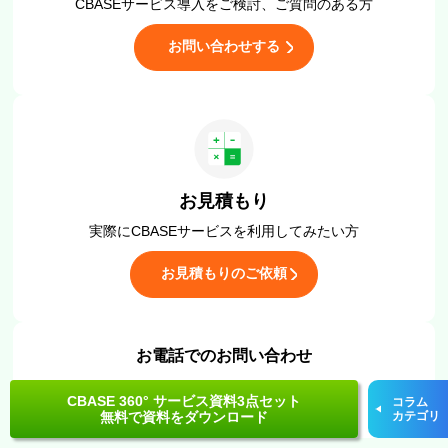
CBASEサービス導入をご検討、
ご質問のある方
お問い合わせする
お見積もり
実際にCBASEサービスを
利用してみたい方
お見積もりのご依頼
お電話でのお問い合わせ
03-5315-4477
CBASE 360° サービス資料3点セット
コラム
9:00-18:00（土日祝を除く）
無料で資料をダウンロード
カテゴリ