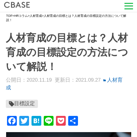
TOP
>
HRコラム
>
人材育成
>
人材育成の目標とは？人材育成の目標設定の方法について解
サービス
説！
人材育成の目標とは？人材
活用シーン
育成の目標設定の方法につ
導入事例
いて解説！
セミナー情報
公開日：2020.11.19
更新日：2021.09.27
人材育
HRコラム
成
お知らせ
目標設定
会社情報
Facebook
Twitter
Hatena
Line
Pocket
共
有
よくある質問