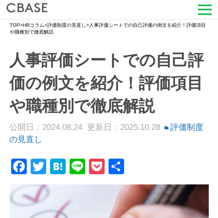
TOP
>
HRコラム
>
評価制度の見直し
>
人事評価シートでの自己評価の例文を紹介！評価項目
サービス
や職種別で徹底解説
人事評価シートでの自己評
活用シーン
価の例文を紹介！評価項目
導入事例
や職種別で徹底解説
セミナー情報
公開日：2024.08.24
更新日：2025.10.28
評価制度
HRコラム
の見直し
お知らせ
Facebook
Twitter
Hatena
Line
Pocket
共
有
会社情報
よくある質問