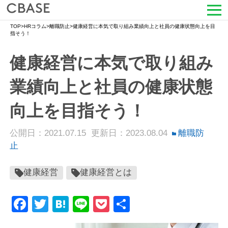
TOP
>
HRコラム
>
離職防止
>
健康経営に本気で取り組み業績向上と社員の健康状態向上を目
サービス
指そう！
健康経営に本気で取り組み
活用シーン
業績向上と社員の健康状態
導入事例
向上を目指そう！
セミナー情報
公開日：2021.07.15
更新日：2023.08.04
離職防
HRコラム
止
お知らせ
健康経営
健康経営とは
会社情報
Facebook
Twitter
Hatena
Line
Pocket
共
有
よくある質問