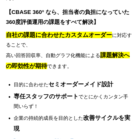
【CBASE 360° なら、担当者の負担になっていた
360度評価運用の課題をすべて解決】
自社の課題に合わせたカスタムオーダー
に対応す
ることで、
課題解決へ
高い回答回収率、自動グラフ化機能による
の即効性が期待
できます。
セミオーダーメイド設計
目的に合わせた
専任スタッフのサポート
でとにかくカンタン手
間いらず！
改善サイクルを実
企業の持続的成長を目的とした
現