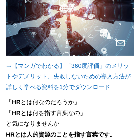
資料請求(無料)
お見積もり依頼
⇒【マンガでわかる】「360度評価」のメリッ
トやデメリット、失敗しないための導入方法が
詳しく学べる資料を1分でダウンロード
「
HR
とは何なのだろうか」
「
HRとは
何を指す言葉なの」
と気になりませんか。
HRとは人的資源のことを指す言葉です。