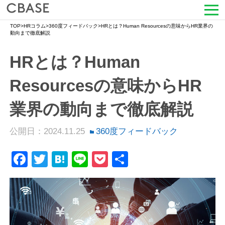
TOP
>
HRコラム
>
360度フィードバック
>
HRとは？Human Resourcesの意味からHR業界の
サービス
動向まで徹底解説
HRとは？Human
活用シーン
Resourcesの意味からHR
導入事例
業界の動向まで徹底解説
セミナー情報
公開日：2024.11.25
360度フィードバック
HRコラム
Facebook
Twitter
Hatena
Line
Pocket
共
お知らせ
有
会社情報
よくある質問