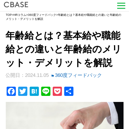
TOP
>
HRコラム
>
360度フィードバック
>
年齢給とは？基本給や職能給との違いと年齢給の
サービス
メリット・デメリットを解説
年齢給とは？基本給や職能
活用シーン
給との違いと年齢給のメリ
導入事例
ット・デメリットを解説
セミナー情報
公開日：2024.11.05
360度フィードバック
HRコラム
Facebook
Twitter
Hatena
Line
Pocket
共
お知らせ
有
会社情報
よくある質問