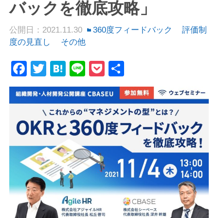
バックを徹底攻略」
公開日：2021.11.30
360度フィードバック
評価制
度の見直し
その他
Facebook
Twitter
Hatena
Line
Pocket
共
有