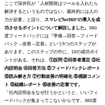
ここで深井氏が「人材開発はツールを入れたら
解決するというものではない。最終的には人の
力が必要」と語り、
スマレビfor360°の導入を成
功させるポイントについて解説しました。
360
度フィードバックには『準備→回答→フィード
バック→改善→定着』という5つのステップが
あります。このステップの中に、10の成功ポイ
ントがある。それは、
①設問 ②回答者選定 ③社
内説明会 ④回答方法 ⑤フィードバックレポート
⑥読み解き方 ⑦行動改善の明確化 ⑧感謝コメン
ト ⑨組織レポート ⑩改善の定着です。
「社内説明会をなぜ行うかというと、いいフィ
ードバックが集まってこないからです。360度