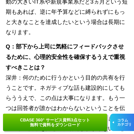
動の大きいIT系や新規事業系だと3ヵ月という短
期もあれば、逆に年予算などに縛られずにもっ
と大きなことを達成したいという場合は長期に
なります。
Q
：部下から上司に気軽にフィードバックさせ
るために、心理的安全性を確保するうえで重視
すべきことは？
深井：何のために行うかという目的の共有を行
うことです。ネガティブな話も建設的にしても
らううえで、この点は大事になります。もう一
つは回答者が誰かはわからないということを伝
えることです。私たちが説明会を行うときはレ
CBASE 360° サービス資料3点セット
コラム
無料で資料をダウンロード
カテゴリ
ポートの見本を見せて、名前がわからないこと