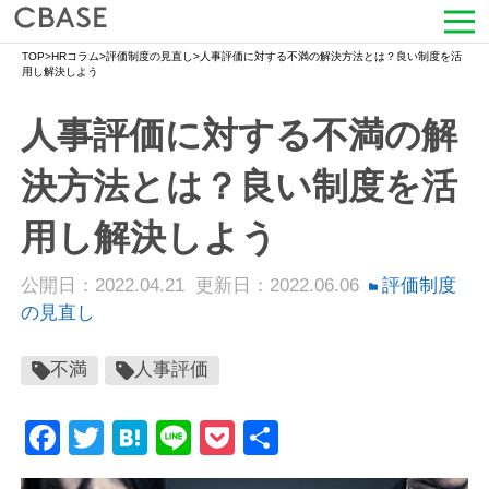
TOP
>
HRコラム
>
評価制度の見直し
>
人事評価に対する不満の解決方法とは？良い制度を活
サービス
用し解決しよう
人事評価に対する不満の解
活用シーン
決方法とは？良い制度を活
導入事例
用し解決しよう
セミナー情報
公開日：2022.04.21
更新日：2022.06.06
評価制度
HRコラム
の見直し
お知らせ
不満
人事評価
会社情報
Facebook
Twitter
Hatena
Line
Pocket
共
有
よくある質問