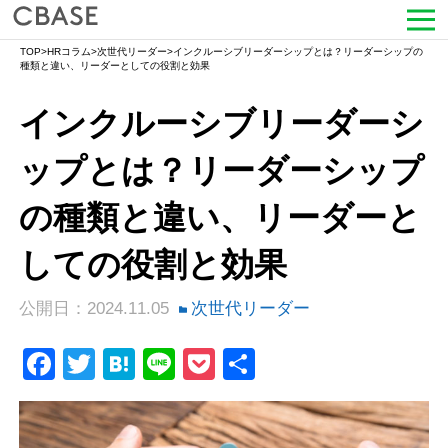
TOP
>
HRコラム
>
次世代リーダー
>
インクルーシブリーダーシップとは？リーダーシップの
サービス
種類と違い、リーダーとしての役割と効果
インクルーシブリーダーシ
活用シーン
ップとは？リーダーシップ
導入事例
の種類と違い、リーダーと
セミナー情報
しての役割と効果
HRコラム
公開日：2024.11.05
次世代リーダー
お知らせ
Facebook
Twitter
Hatena
Line
Pocket
共
会社情報
有
よくある質問