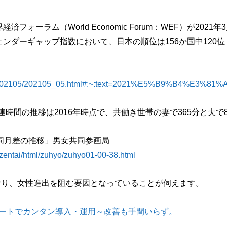
ーラム（World Economic Forum：WEF）が2021年
ェンダーギャップ指数において、日本の順位は156か国中120
ankaku/2021/202105/202105_05.html#:~:text=2021
時間の推移は2016年時点で、共働き世帯の妻で365分と夫で
年同月差の推移」男女共同参画局
/zentai/html/zuhyo/zuhyo01-00-38.html
おり、女性進出を阻む要因となっていることが伺えます。
ポートでカンタン導入・運用～改善も手間いらず。