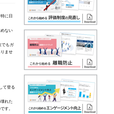
。特に日
進めない
在でもガ
ありませ
して登る
の壊れた
のです。