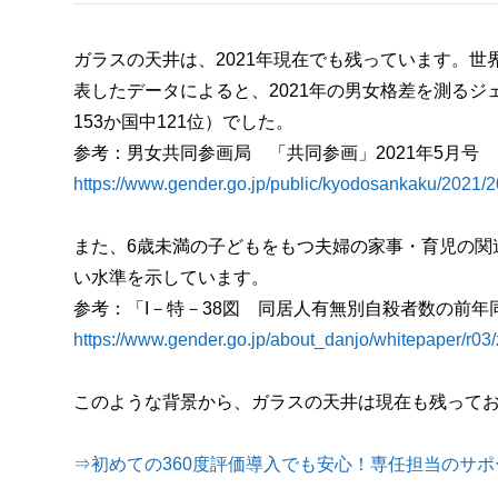
ガラスの天井は、2021年現在でも残っています。世界経済フォ
表したデータによると、2021年の男女格差を測るジ
153か国中121位）でした。
参考：男女共同参画局 「共同参画」2021年5月号
https://www.gender.go.jp/public/kyodos
また、6歳未満の子どもをもつ夫婦の家事・育児の関連
い水準を示しています。
参考：「I－特－38図 同居人有無別自殺者数の前
https://www.gender.go.jp/about_danjo/whitepaper/r03
このような背景から、ガラスの天井は現在も残って
⇒初めての360度評価導入でも安心！専任担当のサ