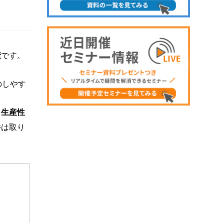
素
です。
のしやす
、生産性
井は取り