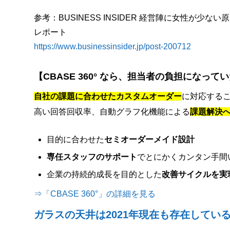
参考：BUSINESS INSIDER 経営陣に女性が少
レポート
https://www.businessinsider.jp/post-200712
【CBASE 360° なら、担当者の負担になっ
自社の課題に合わせたカスタムオーダー
に対応する
高い回答回収率、自動グラフ化機能による
課題解決
目的に合わせた
セミオーダーメイド設計
専任スタッフのサポート
でとにかくカンタン手間
企業の持続的成長を目的とした
改善サイクルを実
⇒「CBASE 360°」の詳細を見る
ガラスの天井は2021年現在も存在してい