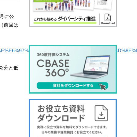
3月に公
位（前回は
%E5%B9%B4%E3%81%AE%E6%97%A5%E6%9C%AC%E3%81%AE
82分と低