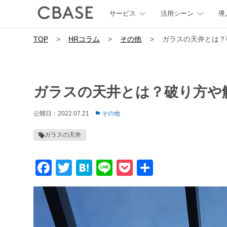
サービス
活用シーン
導
TOP
>
HRコラム
>
その他
>
ガラスの天井とは？
ガラスの天井とは？破り方や
公開日：2022.07.21
その他
ガラスの天井
Facebook
Twitter
Hatena
Line
Pocket
共
有