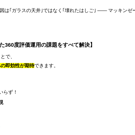
ない原因は｢ガラスの天井｣ではなく｢壊れたはしご｣ —— マッキン
ていた360度評価運用の課題をすべて解決】
ことで、
への即効性が期待
できます。
いらず！
現
る