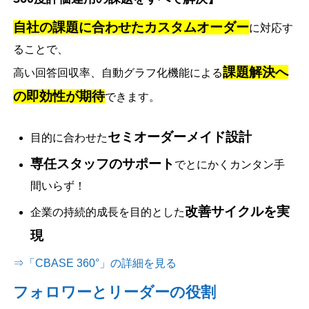
自社の課題に合わせたカスタムオーダー
に対応す
ることで、
課題解決へ
高い回答回収率、自動グラフ化機能による
の即効性が期待
できます。
セミオーダーメイド設計
目的に合わせた
専任スタッフのサポート
でとにかくカンタン手
間いらず！
改善サイクルを実
企業の持続的成長を目的とした
現
⇒「CBASE 360°」の詳細を見る
フォロワーとリーダーの役割