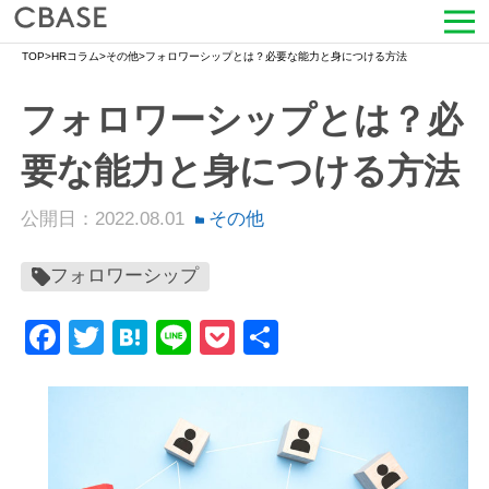
TOP
>
HRコラム
>
その他
>
フォロワーシップとは？必要な能力と身につける方法
サービス
フォロワーシップとは？必
活用シーン
要な能力と身につける方法
導入事例
公開日：2022.08.01
その他
セミナー情報
フォロワーシップ
HRコラム
Facebook
Twitter
Hatena
Line
Pocket
共
お知らせ
有
会社情報
よくある質問