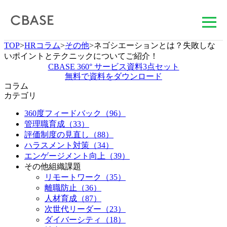
TOP
>
HRコラム
>
その他
>
ネゴシエーションとは？失敗しな
いポイントとテクニックについてご紹介！
サービス
CBASE 360° サービス資料3点セット
無料で資料をダウンロード
コラム
活用シーン
カテゴリ
360度フィードバック
（96）
導入事例
管理職育成
（33）
評価制度の見直し
（88）
セミナー情報
ハラスメント対策
（34）
エンゲージメント向上
（39）
その他組織課題
HRコラム
リモートワーク
（35）
離職防止
（36）
お知らせ
人材育成
（87）
次世代リーダー
（23）
会社情報
ダイバーシティ
（18）