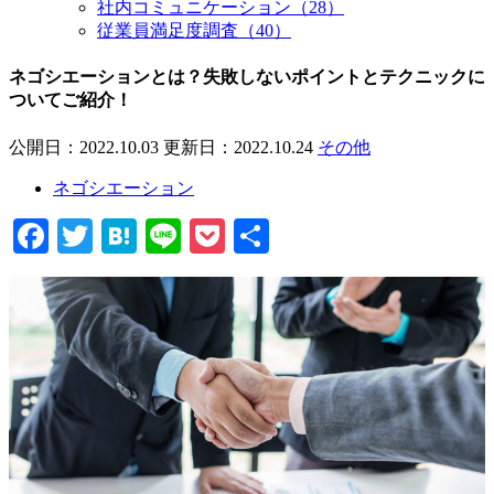
社内コミュニケーション
（28）
従業員満足度調査
（40）
よくある質問
ネゴシエーションとは？失敗しないポイントとテクニックに
ついてご紹介！
資料請求(無料)
お見積もり依頼
公開日：2022.10.03
更新日：2022.10.24
その他
ネゴシエーション
Facebook
Twitter
Hatena
Line
Pocket
共
有