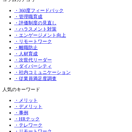
・360度フィードバック
・管理職育成
・評価制度の見直し
・ハラスメント対策
・エンゲージメント向上
・リモートワーク
・離職防止
・人材育成
・次世代リーダー
・ダイバーシティ
・社内コミュニケーション
・従業員満足度調査
人気のキーワード
・メリット
・デメリット
・事例
・HRテック
・テレワーク
・リモートワーク