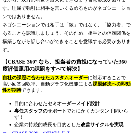
す。理屈で強引に相手を言いくるめるものがネゴシエーショ
ンではありません。
ネゴシエーションでは相手は「敵」ではなく、「協力者」で
あることを認識しましょう。そのため、相手との信頼関係を
構築しながら話し合いができることを意識する必要がありま
す。
【CBASE 360° なら、担当者の負担になっていた360
度評価運用の課題をすべて解決】
自社の課題に合わせたカスタムオーダー
に対応することで、
高い回答回収率、自動グラフ化機能による
課題解決への即効
性が期待
できます。
目的に合わせた
セミオーダーメイド設計
専任スタッフのサポート
でとにかくカンタン手間いら
ず！
企業の持続的成長を目的とした
改善サイクルを実現