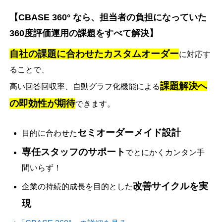
【CBASE 360° なら、担当者の負担になっていた
360度評価運用の課題をすべて解決】
自社の課題に合わせたカスタムオーダー
に対応す
ることで、
課題解決へ
高い回答回収率、自動グラフ化機能による
の即効性が期待
できます。
セミオーダーメイド設計
目的に合わせた
専任スタッフのサポート
でとにかくカンタン手
間いらず！
改善サイクルを実
企業の持続的成長を目的とした
現