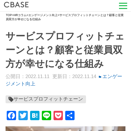
TOP
>
HRコラム
>
エンゲージメント向上
>
サービスプロフィットチェーンとは？顧客と従業
サービス
員双方が幸せになる仕組み
サービスプロフィットチェ
活用シーン
ーンとは？顧客と従業員双
導入事例
方が幸せになる仕組み
セミナー情報
公開日：2022.11.11
更新日：2022.11.14
エンゲー
HRコラム
ジメント向上
お知らせ
サービスプロフィットチェーン
会社情報
Facebook
Twitter
Hatena
Line
Pocket
共
有
よくある質問