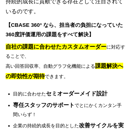
持続的成長に貢献できる存在として注目されて
いるのです。
【CBASE 360° なら、担当者の負担になっていた
360度評価運用の課題をすべて解決】
自社の課題に合わせたカスタムオーダー
に対応す
ることで、
課題解決へ
高い回答回収率、自動グラフ化機能による
の即効性が期待
できます。
セミオーダーメイド設計
目的に合わせた
専任スタッフのサポート
でとにかくカンタン手
間いらず！
改善サイクルを実
企業の持続的成長を目的とした