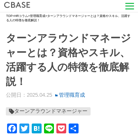
TOP
>
HRコラム
>
管理職育成
>
ターンアラウンドマネージャーとは？資格やスキル、活躍す
サービス
る人の特徴を徹底解説！
ターンアラウンドマネージ
活用シーン
ャーとは？資格やスキル、
導入事例
活躍する人の特徴を徹底解
セミナー情報
説！
HRコラム
公開日：2025.04.25
管理職育成
お知らせ
ターンアラウンドマネージャー
会社情報
Facebook
Twitter
Hatena
Line
Pocket
共
よくある質問