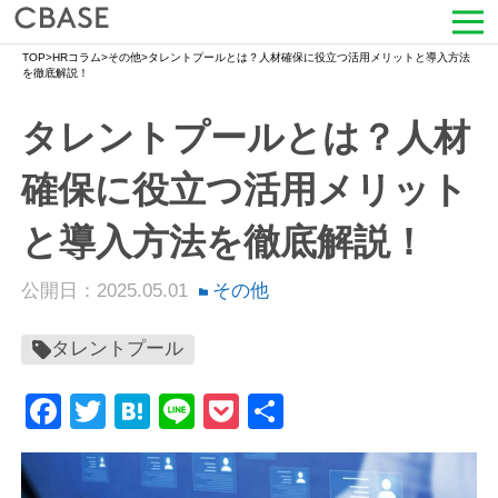
TOP
>
HRコラム
>
その他
>
タレントプールとは？人材確保に役立つ活用メリットと導入方法
サービス
を徹底解説！
タレントプールとは？人材
活用シーン
確保に役立つ活用メリット
導入事例
と導入方法を徹底解説！
セミナー情報
公開日：2025.05.01
その他
HRコラム
タレントプール
お知らせ
Facebook
Twitter
Hatena
Line
Pocket
共
会社情報
有
よくある質問