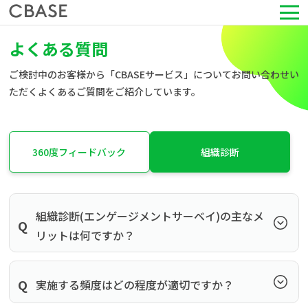
よくある質問
サービス
ご検討中のお客様から「CBASEサービス」についてお問い合わせい
活用シーン
ただくよくあるご質問をご紹介しています。
導入事例
360度フィードバック
組織診断
セミナー情報
HRコラム
組織診断(エンゲージメントサーベイ)の主なメ
Q
リットは何ですか？
お知らせ
Q
実施する頻度はどの程度が適切ですか？
会社情報