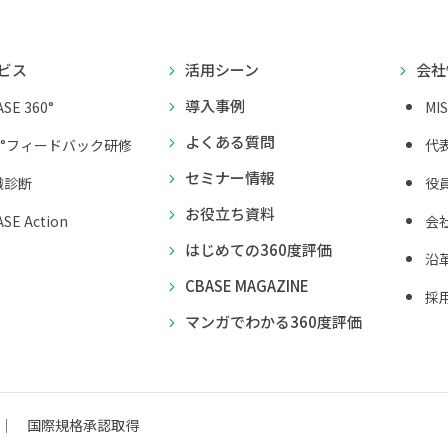
ビス
活用シーン
会社
導入事例
SE 360°
MI
よくある質問
0°フィードバック研修
代
セミナー情報
織診断
役
お役立ち資料
SE Action
会
はじめての360度評価
沿
CBASE MAGAZINE
採
マンガでわかる360度評価
国際規格承認取得