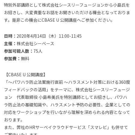
特別外部講師として株式会社シースリーフュージョンから小島氏を
お招きし、大変貴重なお話をお聞きいただける機会となっておりま
す。是非この機会にCBASE U 公開講座へご参加ください。
日時：
2020年4月14日（木）11:00-11:45
主催：
株式会社シーベース
参加可能人数：
75人
参加費：
無料
【CBASE U 公開講座】
「～パワハラ防止法案施行直前 ～ハラスメント対策における360度
フィードバックの活用」をテーマに、株式会社シースリーフュージ
ョン 代表取締役 小島希美氏を特別講師としてお招きし、パワハ
ラ防止法の基礎知識や、ハラスメント予防の必要性、企業としての
対応をワークショップを行いながら理解を深められる内容となって
おります。
また、弊社のHRサーベイクラウドサービス「スマレビ」も併せて
ご案内いたします。