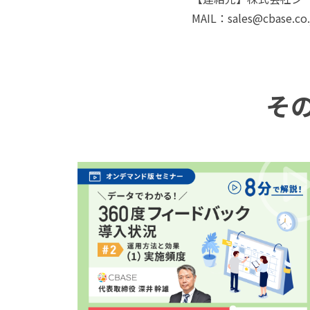
MAIL：sales@cbase.co.
そ