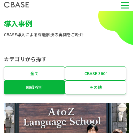
サービス
導入事例
CBASE導入による課題解決の実例をご紹介
活用シーン
導入事例
カテゴリから探す
セミナー情報
全て
CBASE 360°
組織診断
その他
HRコラム
お知らせ
会社情報