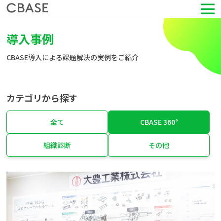
サービス
導入事例
CBASE導入による課題解決の実例をご紹介
活用シーン
導入事例
カテゴリから探す
セミナー情報
全て
CBASE 360°
組織診断
その他
HRコラム
お知らせ
会社情報