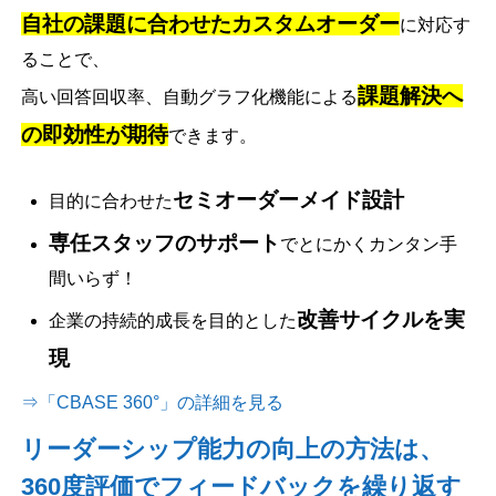
自社の課題に合わせたカスタムオーダー
に対応す
ることで、
課題解決へ
高い回答回収率、自動グラフ化機能による
の即効性が期待
できます。
セミオーダーメイド設計
目的に合わせた
専任スタッフのサポート
でとにかくカンタン手
間いらず！
改善サイクルを実
企業の持続的成長を目的とした
現
⇒「CBASE 360°」の詳細を見る
リーダーシップ能力の向上の方法は、
360度評価でフィードバックを繰り返す