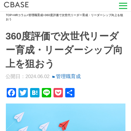
TOP
>
HRコラム
>
管理職育成
>
360度評価で次世代リーダー育成・リーダーシップ向上を狙
サービス
おう
360度評価で次世代リーダ
活用シーン
ー育成・リーダーシップ向
導入事例
上を狙おう
セミナー情報
公開日：2024.06.02
管理職育成
HRコラム
Facebook
Twitter
Hatena
Line
Pocket
共
お知らせ
有
会社情報
よくある質問