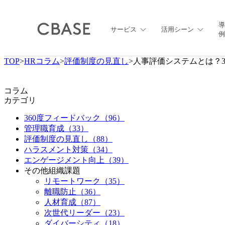
導
サービス
活用シーン
例
TOP
>
HRコラム
>
評価制度の見直し
>
人事評価システムとは？
コラム
カテゴリ
360度フィードバック
（96）
管理職育成
（33）
評価制度の見直し
（88）
ハラスメント対策
（34）
エンゲージメント向上
（39）
その他組織課題
リモートワーク
（35）
離職防止
（36）
人材育成
（87）
次世代リーダー
（23）
ダイバーシティ
（18）