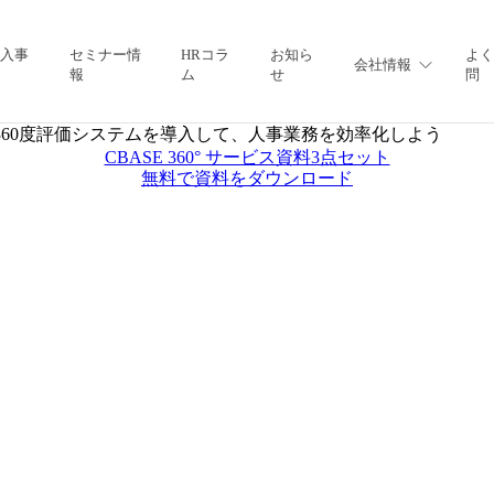
入事
セミナー情
HRコラ
お知ら
よ
会社情報
報
ム
せ
問
360度評価システムを導入して、人事業務を効率化しよう
CBASE 360° サービス資料3点セット
無料で資料をダウンロード