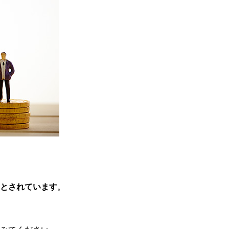
つとされています
。