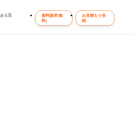
くある質
資料請求(無
お見積もり依
料)
頼