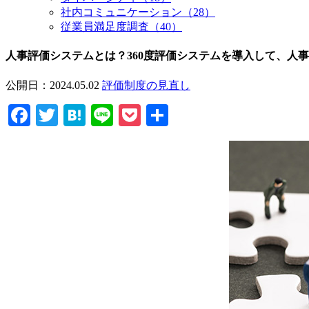
社内コミュニケーション
（28）
従業員満足度調査
（40）
人事評価システムとは？360度評価システムを導入して、人
公開日：2024.05.02
評価制度の見直し
Facebook
Twitter
Hatena
Line
Pocket
共
有