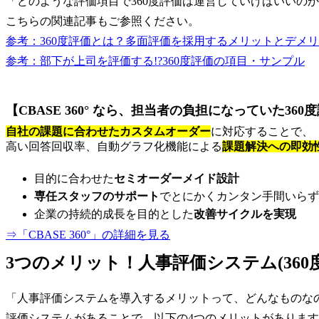
「どのような評価項目で360度評価は運営していけばいいの
こちらの関連記事もご参照ください。
参考：360度評価とは？多面評価を採用するメリットとデメ
参考：部下が上司を評価する!?360度評価の項目・サンプル
【CBASE 360° なら、担当者の負担になっていた3
自社の課題に合わせたカスタムオーダー
に対応することで、
高い回答回収率、自動グラフ化機能による
課題解決への即効
目的に合わせた
セミオーダーメイド設計
専任スタッフのサポート
でとにかくカンタン手間いらず
企業の持続的成長を目的とした
改善サイクルを実現
⇒「CBASE 360°」の詳細を見る
3つのメリット！人事評価システム(36
「人事評価システムを導入するメリットって、どんなものな
評価システムがあることで、以下の4つのメリットがありま