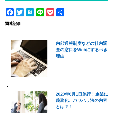
Facebook
Twitter
Hatena
Line
Pocket
共
有
関連記事
内部通報制度などの社内調
査の窓口をWebにするべき
理由
2020年6月1日施行！企業に
義務化、パワハラ法の内容
とは？！