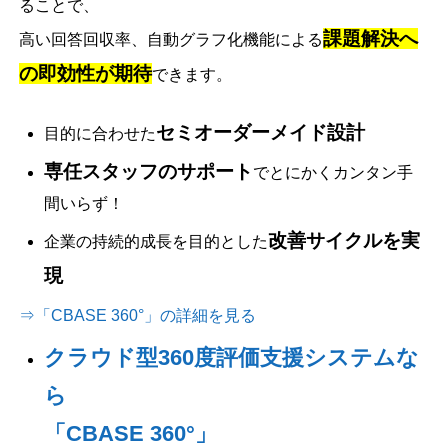
ることで、
課題解決へ
高い回答回収率、自動グラフ化機能による
の即効性が期待
できます。
セミオーダーメイド設計
目的に合わせた
専任スタッフのサポート
でとにかくカンタン手
間いらず！
改善サイクルを実
企業の持続的成長を目的とした
現
⇒「CBASE 360°」の詳細を見る
クラウド型360度評価支援システムな
ら
「CBASE 360°」