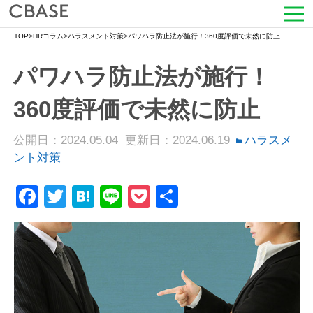
TOP
>
HRコラム
>
ハラスメント対策
>
パワハラ防止法が施行！360度評価で未然に防止
サービス
パワハラ防止法が施行！
活用シーン
360度評価で未然に防止
導入事例
公開日：2024.05.04
更新日：2024.06.19
ハラスメ
セミナー情報
ント対策
Facebook
Twitter
Hatena
Line
Pocket
共
HRコラム
有
お知らせ
会社情報
よくある質問