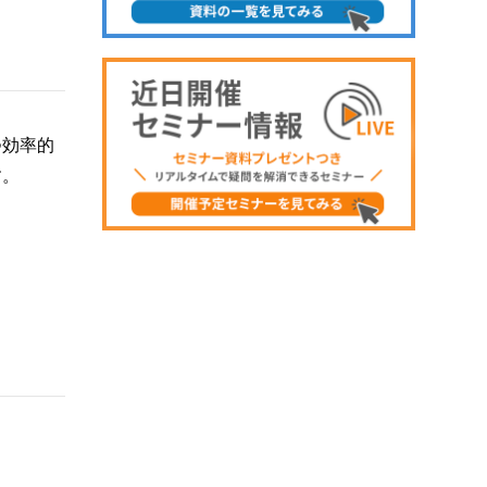
つ効率的
す。