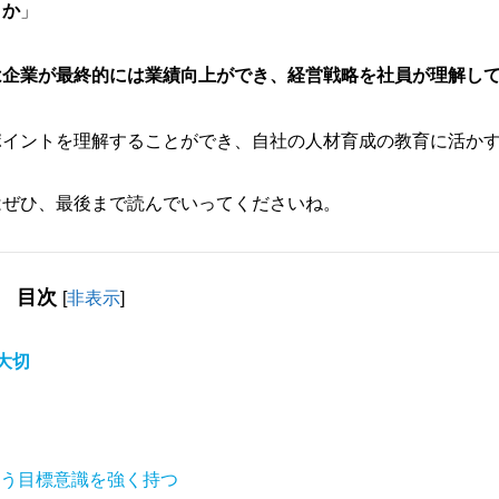
うか
」
は企業が最終的には業績向上ができ、経営戦略を社員が理解し
ポイントを理解することができ、自社の人材育成の教育に活か
はぜひ、最後まで読んでいってくださいね。
目次
[
非表示
]
大切
う目標意識を強く持つ