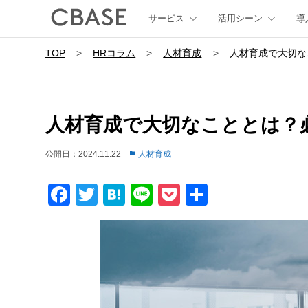
サービス
活用シーン
導
TOP
>
HRコラム
>
人材育成
>
人材育成で大切な
人材育成で大切なこととは？
公開日：2024.11.22
人材育成
Facebook
Twitter
Hatena
Line
Pocket
共
有