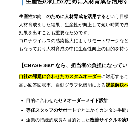
生産性の向上のために人材育成を活用
生産性の向上のために人材育成を活用する
という目
人材育成をした結果、生産性が向上して短い時間で
効果を出すことも重要なためです。
コロナウイルスの感染拡大によりリモートワークな
もなっており人材育成の中に生産性向上の目的を持
【CBASE 360° なら、担当者の負担になっ
自社の課題に合わせたカスタムオーダー
に対応する
高い回答回収率、自動グラフ化機能による
課題解決
目的に合わせた
セミオーダーメイド設計
専任スタッフのサポート
でとにかくカンタン手間
企業の持続的成長を目的とした
改善サイクルを実