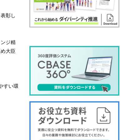
を表彰し
レンジ精
褒め大臣
やすい環