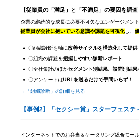
【従業員の「満足」と「不満足」の要因を調査
企業の継続的な成長に必要不可欠なエンゲージメン
従業員が会社に抱いている意識や課題を可視化
し、
〇組織診断を軸に
改善サイクルを構造化して提供
〇組織の課題を
把握しやすい診断レポート
〇全社集計のほか
セグメント別結果、設問別結果
〇アンケートは
URLを送るだけで手間いらず！
→「組織診断」の詳細を見る
【事例2】「セクシー賞」スターフェステ
インターネットでのお弁当＆ケータリング総合モー