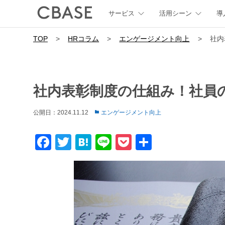
サービス
活用シーン
導
TOP
>
HRコラム
>
エンゲージメント向上
>
社内
社内表彰制度の仕組み！社員
公開日：2024.11.12
エンゲージメント向上
Facebook
Twitter
Hatena
Line
Pocket
共
有