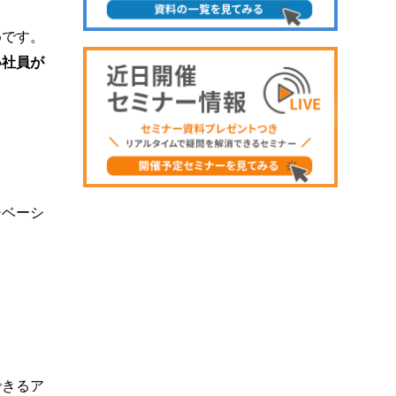
めです。
い社員が
チベーシ
できるア