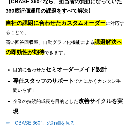
【CBASE 360° なら、担当者の負担になっていた
360度評価運用の課題をすべて解決】
自社の課題に合わせたカスタムオーダー
に対応す
ることで、
課題解決へ
高い回答回収率、自動グラフ化機能による
の即効性が期待
できます。
セミオーダーメイド設計
目的に合わせた
専任スタッフのサポート
でとにかくカンタン手
間いらず！
改善サイクルを実
企業の持続的成長を目的とした
現
⇒「CBASE 360°」の詳細を見る