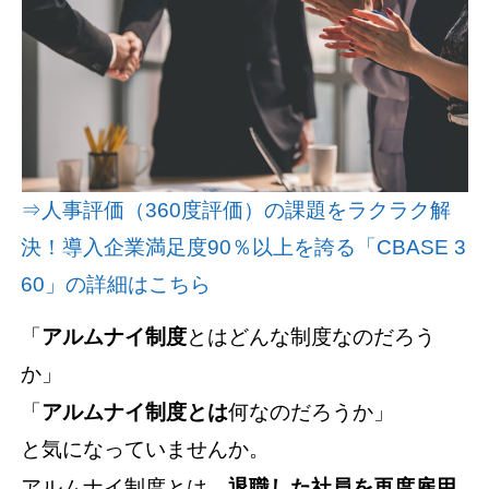
資料請求(無料)
お見積もり依頼
⇒人事評価（360度評価）の課題をラクラク解
決！導入企業満足度90％以上を誇る「CBASE 3
60」の詳細はこちら
「
アルムナイ制度
とはどんな制度なのだろう
か」
「
アルムナイ制度とは
何なのだろうか」
と気になっていませんか。
アルムナイ制度とは、
退職した社員を再度雇用