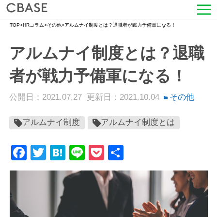
TOP
>
HRコラム
>
その他
>
アルムナイ制度とは？退職者が戦力予備軍になる！
サービス
アルムナイ制度とは？退職
活用シーン
者が戦力予備軍になる！
導入事例
公開日：2021.07.27
更新日：2021.10.04
その他
セミナー情報
アルムナイ制度
アルムナイ制度とは
HRコラム
Facebook
Twitter
Hatena
Line
Pocket
共
お知らせ
有
会社情報
よくある質問