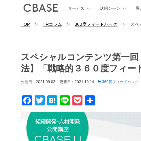
サービス
活用シーン
導
TOP
>
HRコラム
>
360度フィードバック
>
スペ
スペシャルコンテンツ第一回
法】「戦略的３６０度フィー
公開日：2021.09.03
更新日：2021.10.14
360度フィードバック
Facebook
Twitter
Hatena
Line
Pocket
共
有