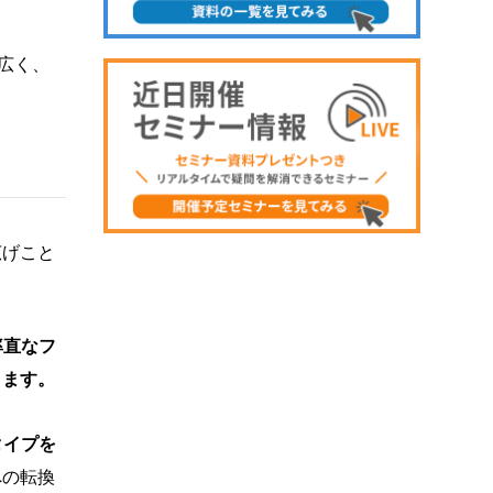
広く、
広げこと
率直なフ
きます。
タイプを
への転換