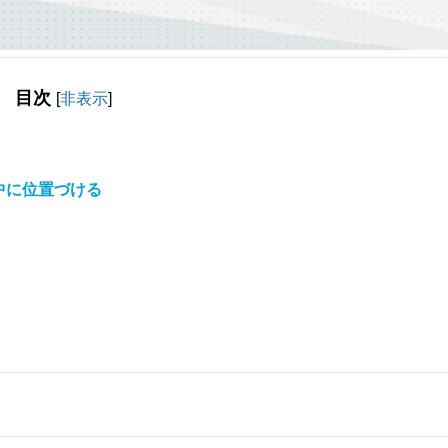
目次
[
非表示
]
中に位置づける