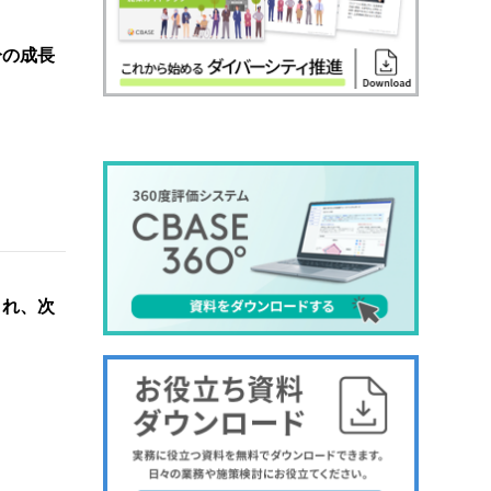
分の成長
され、次