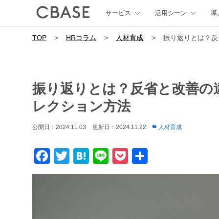
サービス
活用シーン
導
TOP
>
HRコラム
>
人材育成
>
振り返りとは？反
振り返りとは？反省と改善の
レクション方法
公開日：2024.11.03
更新日：2024.11.22
人材育成
Facebook
Twitter
Hatena
Line
Pocket
共
有