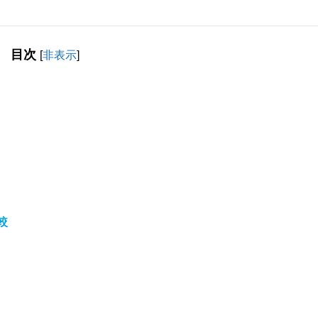
目次
[
非表示
]
較