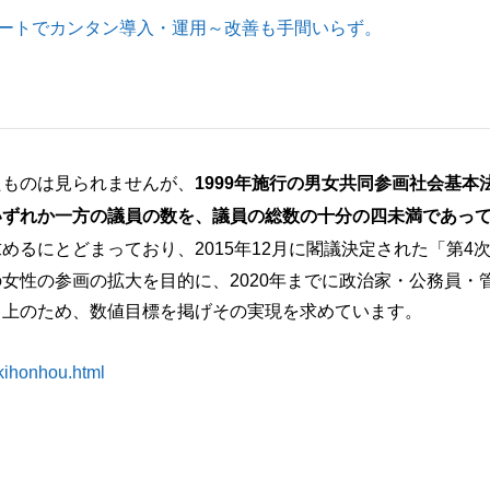
ポートでカンタン導入・運用～改善も手間いらず。
たものは見られませんが、
1999年施行の男女共同参画社会基本法
いずれか一方の議員の数を、議員の総数の十分の四未満であっ
めるにとどまっており、2015年12月に閣議決定された「第4
女性の参画の拡大を目的に、2020年までに政治家・公務員・
向上のため、数値目標を掲げその実現を求めています。
kihonhou.html