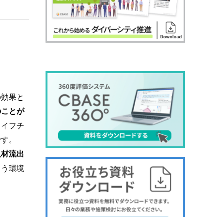
の効果と
のことが
ライフチ
です。
人材流出
よう環境