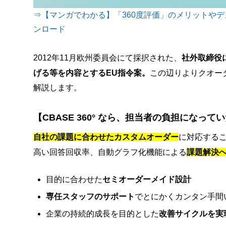
⇒【マンガでわかる】「360度評価」のメリットや
ンロード
2012年11月欧州委員会にて採択された、
社外取締役
げる等を内容とするEU指令案。
この辺りよりクオー
解説します。
【CBASE 360° なら、担当者の負担になっ
自社の課題に合わせたカスタムオーダー
に対応する
高い回答回収率、自動グラフ化機能による
課題解決
目的に合わせた
セミオーダーメイド設計
専任スタッフのサポート
でとにかくカンタン手間
企業の持続的成長を目的とした
改善サイクルを実