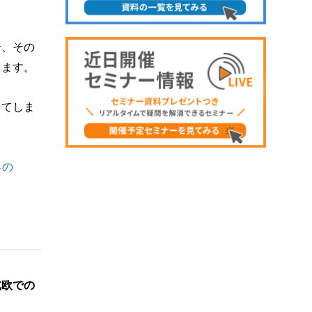
合、その
します。
ってしま
％の
北欧での