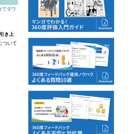
分でダウ
に引き上
について