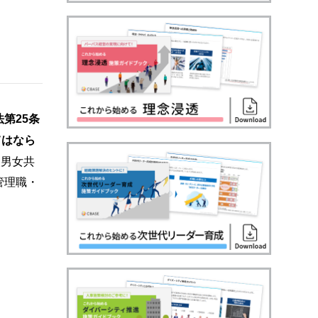
第25条
てはなら
次男女共
管理職・