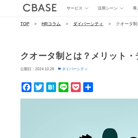
サービス
活用シーン
導
TOP
>
HRコラム
>
ダイバーシティ
>
クオータ制
クオータ制とは？メリット・
公開日：2024.10.28
ダイバーシティ
Facebook
Twitter
Hatena
Line
Pocket
共
有