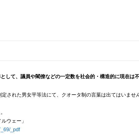
準として、議員や閣僚などの一定数を社会的・構造的に現在は
に制定された男女平等法にて、クオータ制の言葉は出てはいませ
た。
ノルウェー」
27_69/_pdf