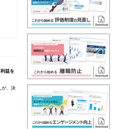
不利益を
んが、決