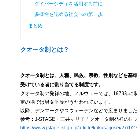
ダイバーシティを活用する前に
多様性を認める社会への第一歩
まとめ
クオータ制とは？
クオータ制とは、人種、民族、宗教、性別などを基
受けている者に割り当てる制度です。
クオータ制の発祥の地、ノルウェーでは、1978年
定の場では男女平等がうたわれています。
以降、デンマークやスウェーデンなどで広まりまし
参考：J-STAGE・三井マリ子「クオータ制発祥の国
https://www.jstage.jst.go.jp/article/kokusaijosei/27/1/