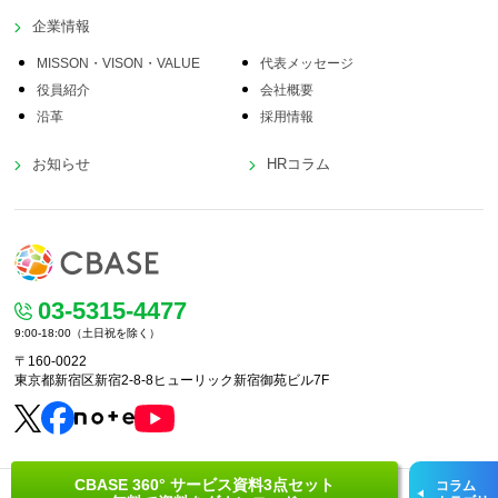
企業情報
MISSON・VISON・VALUE
代表メッセージ
役員紹介
会社概要
沿革
採用情報
お知らせ
HRコラム
03-5315-4477
9:00-18:00（土日祝を除く）
〒160-0022
東京都新宿区新宿2-8-8
ヒューリック新宿御苑ビル7F
CBASE 360° サービス資料3点セット
コラム
プライバシーポリシー
セキュリティ基本方針
国際規格承認取得