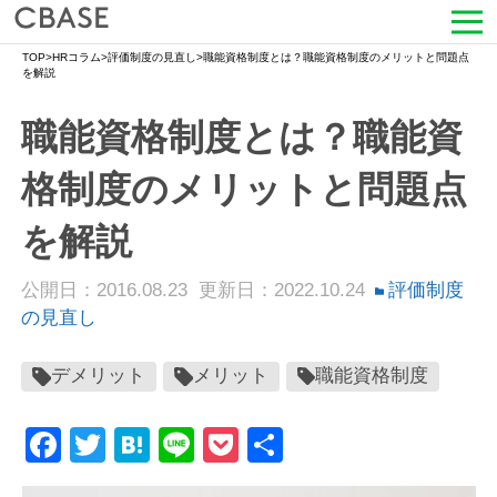
TOP
>
HRコラム
>
評価制度の見直し
>
職能資格制度とは？職能資格制度のメリットと問題点
サービス
を解説
職能資格制度とは？職能資
活用シーン
格制度のメリットと問題点
導入事例
を解説
セミナー情報
公開日：2016.08.23
更新日：2022.10.24
評価制度
HRコラム
の見直し
お知らせ
デメリット
メリット
職能資格制度
会社情報
Facebook
Twitter
Hatena
Line
Pocket
共
有
よくある質問