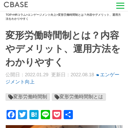
TOP
>
HRコラム
>
エンゲージメント向上
>
変形労働時間制とは？内容やデメリット、運用方
サービス
法をわかりやすく
変形労働時間制とは？内容
活用シーン
やデメリット、運用方法を
導入事例
わかりやすく
セミナー情報
公開日：2022.01.29
更新日：2022.08.18
エンゲー
HRコラム
ジメント向上
お知らせ
変形労働時間制
変形労働時間制とは
会社情報
Facebook
Twitter
Hatena
Line
Pocket
共
有
よくある質問