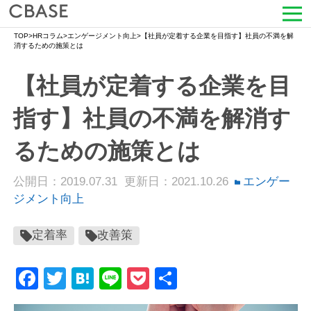
TOP
>
HRコラム
>
エンゲージメント向上
>
【社員が定着する企業を目指す】社員の不満を解
サービス
消するための施策とは
【社員が定着する企業を目
活用シーン
指す】社員の不満を解消す
導入事例
るための施策とは
セミナー情報
公開日：2019.07.31
更新日：2021.10.26
エンゲー
HRコラム
ジメント向上
お知らせ
定着率
改善策
会社情報
Facebook
Twitter
Hatena
Line
Pocket
共
有
よくある質問