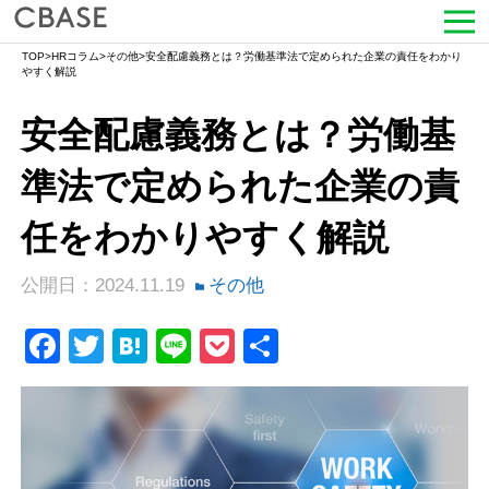
TOP
>
HRコラム
>
その他
>
安全配慮義務とは？労働基準法で定められた企業の責任をわかり
サービス
やすく解説
安全配慮義務とは？労働基
活用シーン
準法で定められた企業の責
導入事例
任をわかりやすく解説
セミナー情報
公開日：2024.11.19
その他
HRコラム
Facebook
Twitter
Hatena
Line
Pocket
共
お知らせ
有
会社情報
よくある質問