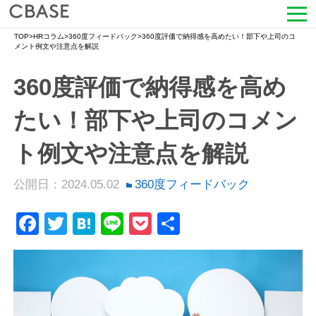
TOP
>
HRコラム
>
360度フィードバック
>
360度評価で納得感を高めたい！部下や上司のコ
サービス
メント例文や注意点を解説
360度評価で納得感を高め
活用シーン
たい！部下や上司のコメン
導入事例
ト例文や注意点を解説
セミナー情報
公開日：2024.05.02
360度フィードバック
HRコラム
Facebook
Twitter
Hatena
Line
Pocket
共
お知らせ
有
会社情報
よくある質問