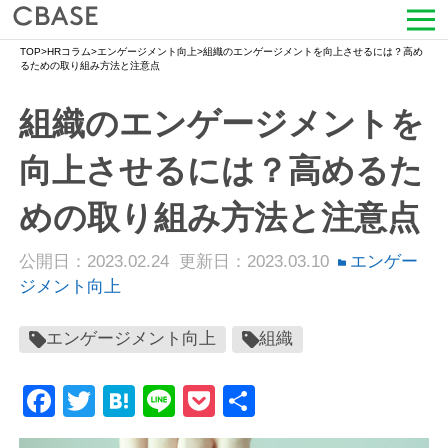
TOP
>
HRコラム
>
エンゲージメント向上
>
組織のエンゲージメントを向上させるには？高め
サービス
るための取り組み方法と注意点
組織のエンゲージメントを
活用シーン
向上させるには？高めるた
導入事例
めの取り組み方法と注意点
セミナー情報
公開日：2023.02.24
更新日：2023.03.10
エンゲー
HRコラム
ジメント向上
お知らせ
エンゲージメント向上
組織
会社情報
Facebook
Twitter
Hatena
Line
Pocket
共
有
よくある質問