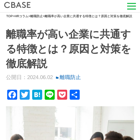
TOP
>
HRコラム
>
離職防止
>
離職率が高い企業に共通する特徴とは？原因と対策を徹底解説
サービス
離職率が高い企業に共通す
活用シーン
る特徴とは？原因と対策を
導入事例
徹底解説
セミナー情報
公開日：2024.06.02
離職防止
HRコラム
Facebook
Twitter
Hatena
Line
Pocket
共
お知らせ
有
会社情報
よくある質問