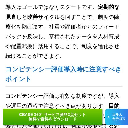
導入はゴールではなくスタートです。
定期的な
見直しと改善サイクル
を回すことで、制度の陳
腐化を防げます。社員や評価者からのフィード
バックを反映し、蓄積されたデータを人材育成
や配置転換に活用することで、制度を進化させ
続けることができます。
コンピテンシー評価導入時に注意すべき
ポイント
コンピテンシー評価は有効な制度ですが、導入
や運用の過程で注意すべき点があります。
目的
CBASE 360° サービス資料3点セット
コラム
のずれ、理想像の押し付け、更新不足
といった
無料で資料をダウンロード
カテゴリ
落とし穴を避けなければ、制度が形骸化する恐