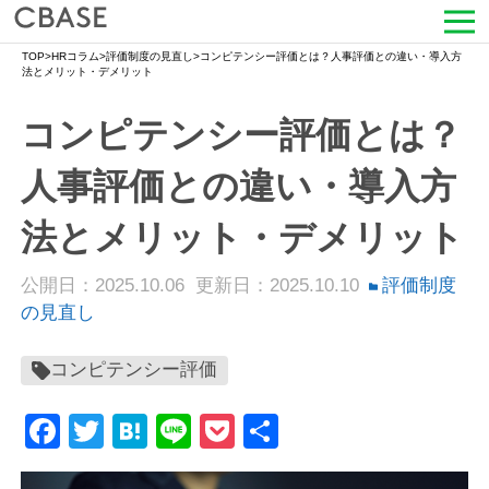
TOP
>
HRコラム
>
評価制度の見直し
>
コンピテンシー評価とは？人事評価との違い・導入方
サービス
法とメリット・デメリット
コンピテンシー評価とは？
活用シーン
人事評価との違い・導入方
導入事例
法とメリット・デメリット
セミナー情報
公開日：2025.10.06
更新日：2025.10.10
評価制度
HRコラム
の見直し
お知らせ
コンピテンシー評価
会社情報
Facebook
Twitter
Hatena
Line
Pocket
共
有
よくある質問