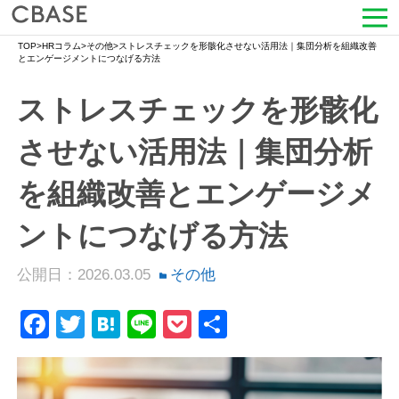
TOP
>
HRコラム
>
その他
>
ストレスチェックを形骸化させない活用法｜集団分析を組織改善
サービス
とエンゲージメントにつなげる方法
ストレスチェックを形骸化
活用シーン
させない活用法｜集団分析
導入事例
を組織改善とエンゲージメ
セミナー情報
ントにつなげる方法
HRコラム
公開日：2026.03.05
その他
お知らせ
Facebook
Twitter
Hatena
Line
Pocket
共
会社情報
有
よくある質問