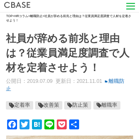
TOP
>
HRコラム
>
離職防止
>
社員が辞める前兆と理由は？従業員満足度調査で人材を定着さ
サービス
せよう！
社員が辞める前兆と理由
活用シーン
は？従業員満足度調査で人
導入事例
材を定着させよう！
セミナー情報
公開日：2019.07.09
更新日：2021.11.01
離職防
HRコラム
止
お知らせ
定着率
改善策
防止策
離職率
会社情報
Facebook
Twitter
Hatena
Line
Pocket
共
有
よくある質問