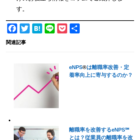
す。
Facebook
Twitter
Hatena
Line
Pocket
共
有
関連記事
eNPS
®
は離職率改善・定
着率向上に寄与するのか？
離職率を改善するeNPS℠
とは？従業員の離職率を改