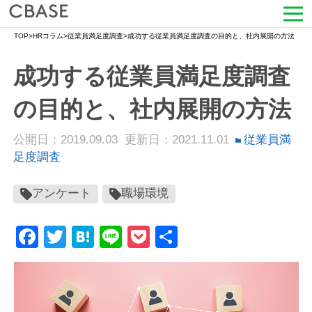
TOP
>
HRコラム
>
従業員満足度調査
>
成功する従業員満足度調査の目的と、社内展開の方法
サービス
成功する従業員満足度調査
活用シーン
の目的と、社内展開の方法
導入事例
公開日：2019.09.03
更新日：2021.11.01
従業員満
セミナー情報
足度調査
HRコラム
アンケート
職場環境
お知らせ
Facebook
Twitter
Hatena
Line
Pocket
共
有
会社情報
よくある質問