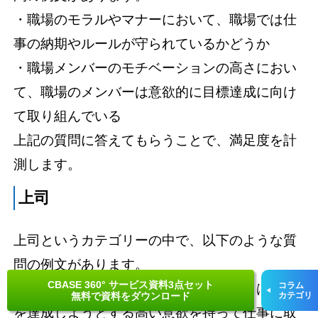
・職場のモラルやマナーにおいて、職場では仕
事の納期やルールが守られているかどうか
・職場メンバーのモチベーションの高さにおい
て、職場のメンバーは意欲的に目標達成に向け
て取り組んでいる
上記の質問に答えてもらうことで、満足度を計
測します。
上司
上司というカテゴリーの中で、以下のような質
問の例文があります。
CBASE 360° サービス資料3点セット
コラム
・上司のリーダーシップにおいて、上司は目標
無料で資料をダウンロード
カテゴリ
を達成しようとする高い意欲を持って仕事に取