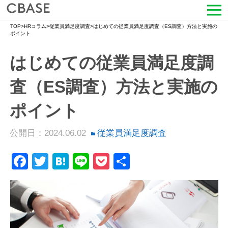
TOP
>
HRコラム
>
従業員満足度調査
>
はじめての従業員満足度調査（ES調査）方法と実施の
サービス
ポイント
はじめての従業員満足度調
活用シーン
査（ES調査）方法と実施の
導入事例
ポイント
セミナー情報
公開日：2024.06.02
従業員満足度調査
HRコラム
Facebook
Twitter
Hatena
Line
Pocket
共
お知らせ
有
会社情報
よくある質問