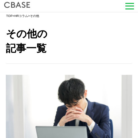
TOP
>
HRコラム
>
その他
サービス
その他
の
活用シーン
記事一覧
導入事例
セミナー情報
HRコラム
お知らせ
会社情報
よくある質問