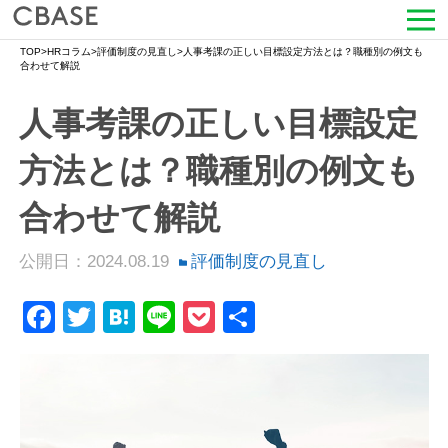
TOP
>
HRコラム
>
評価制度の見直し
>
人事考課の正しい目標設定方法とは？職種別の例文も
サービス
合わせて解説
人事考課の正しい目標設定
活用シーン
方法とは？職種別の例文も
導入事例
合わせて解説
セミナー情報
公開日：2024.08.19
評価制度の見直し
HRコラム
Facebook
Twitter
Hatena
Line
Pocket
共
お知らせ
有
会社情報
よくある質問